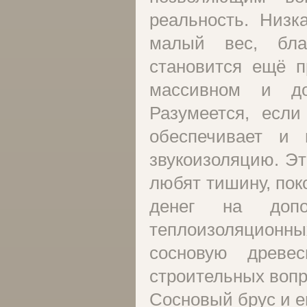
реальность. Низк
малый вес, бла
становится ещё 
массивном и до
Разумеется, если
обеспечивает и 
звукоизоляцию. Эт
любят тишину, пок
денег на допо
теплоизоляционных
сосновую древе
строительных вопр
Сосновый брус и е