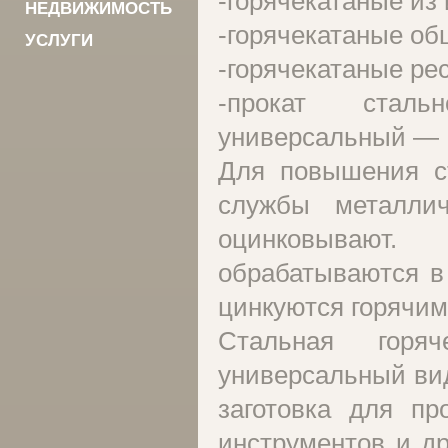
-горячекатаные из
НЕДВИЖИМОСТЬ
-горячекатаные об
УСЛУГИ
-горячекатаные ре
-прокат сталь
универсальный — 
Для повышения ст
службы металлич
оцинковывают.
обрабатываются в 
цинкуются горячим
Стальная горя
универсальный вид
заготовка для пр
инструментов и др