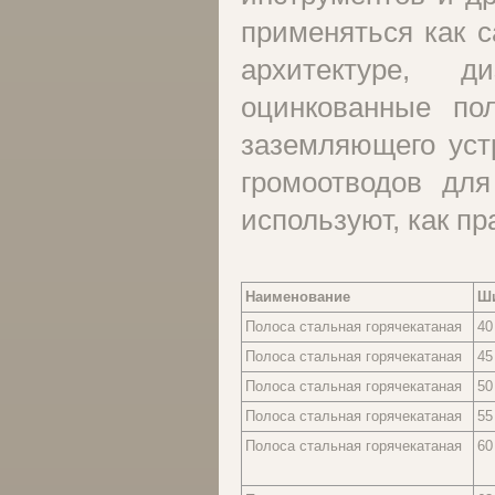
применяться как с
архитектуре, д
оцинкованные по
заземляющего уст
громоотводов дл
используют, как п
Наименование
Ш
Полоса стальная горячекатаная
40
Полоса стальная горячекатаная
45
Полоса стальная горячекатаная
50
Полоса стальная горячекатаная
55
Полоса стальная горячекатаная
60